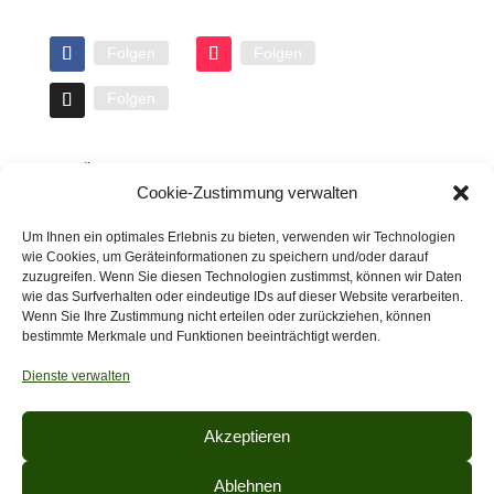
Folgen
Folgen
Folgen
NATÜRLICH ENTSPANNEN.
Cookie-Zustimmung verwalten
+49 (0) 170 210 46 89
info@thomas-landschaftsbau.de
Um Ihnen ein optimales Erlebnis zu bieten, verwenden wir Technologien
wie Cookies, um Geräteinformationen zu speichern und/oder darauf
zuzugreifen. Wenn Sie diesen Technologien zustimmst, können wir Daten
wie das Surfverhalten oder eindeutige IDs auf dieser Website verarbeiten.
Wir sind Mitglied im Fachverband
Wenn Sie Ihre Zustimmung nicht erteilen oder zurückziehen, können
bestimmte Merkmale und Funktionen beeinträchtigt werden.
Garten und Landschaftsbau
Dienste verwalten
Akzeptieren
Start
Impressum
Datenschutz
Ablehnen